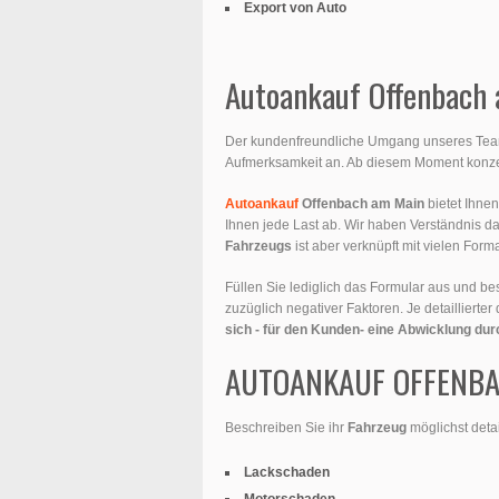
Export von Auto
Autoankauf Offenbach a
Der kundenfreundliche Umgang unseres Teams 
Aufmerksamkeit an. Ab diesem Moment konzen
Autoankauf
Offenbach am Main
bietet Ihne
Ihnen jede Last ab. Wir haben Verständnis d
Fahrzeugs
ist aber verknüpft mit vielen For
Füllen Sie lediglich das Formular aus und b
zuzüglich negativer Faktoren. Je detaillierte
sich - für den Kunden- eine Abwicklung dur
AUTOANKAUF OFFENBAC
Beschreiben Sie ihr
Fahrzeug
möglichst detai
Lackschaden
Motorschaden