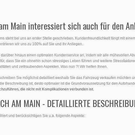
m Main interessiert sich auch für den An
steht bei uns an erster Stelle geschrieben. Kundenfreundlichkeit fängt mit einem
trieren wir uns zu 100% auf Sie und Ihr Anliegen.
n darüber hinaus einen optimalen Kundenservice an, indem wir alle mühevollen Ab
afür, dass Sie ein ohnehin schon stressiges Leben führen und weitere Stressfakto
malitäten und zeitraubenden Aspekten. Was nun ?! Wir helfen Ihnen.
eschreiben Sie möglichst detailliert weshalb Sie das Fahrzeug verkaufen möchte
r die Beschreibung ist, desto optimaler ist die Grundvoraussetzung für den Autohand
chzuführen, die nicht mit Komplikationen verbunden ist
.
H AM MAIN - DETAILLIERTE BESCHREIB
lliert und berücksichtigen Sie u.a. folgende Aspekte: