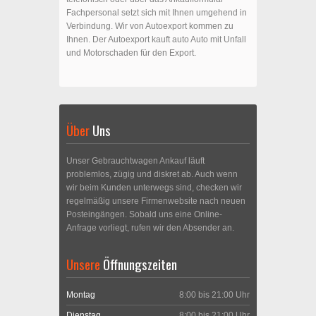
Fachpersonal setzt sich mit Ihnen umgehend in
Verbindung. Wir von Autoexport kommen zu
Ihnen. Der Autoexport kauft auto Auto mit Unfall
und Motorschaden für den Export.
Über
Uns
Unser Gebrauchtwagen Ankauf läuft
problemlos, zügig und diskret ab. Auch wenn
wir beim Kunden unterwegs sind, checken wir
regelmäßig unsere Firmenwebsite nach neuen
Posteingängen. Sobald uns eine Online-
Anfrage vorliegt, rufen wir den Absender an.
Unsere
Öffnungszeiten
Montag
8:00 bis 21:00 Uhr
Dienstag
8:00 bis 21:00 Uhr